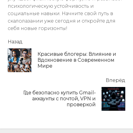
психологическую устойчивость и
социальные навыки. Начните свой путь в
скалолазании уже сегодня и откройте для
себя новые горизонты!
читать
Назад
еще
Красивые блогеры: Влияние и
Пр
Вдохновение в Современном
но
Мире
Вперёд
Где безопасно купить Gmail-
Next
аккаунты с почтой, VPN и
post:
проверкой