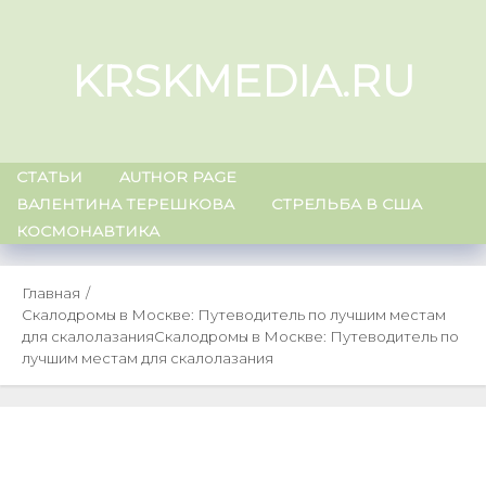
Skip
to
KRSKMEDIA.RU
content
СТАТЬИ
AUTHOR PAGE
ВАЛЕНТИНА ТЕРЕШКОВА
СТРЕЛЬБА В США
КОСМОНАВТИКА
Главная
Скалодромы в Москве: Путеводитель по лучшим местам
для скалолазания
Скалодромы в Москве: Путеводитель по
лучшим местам для скалолазания